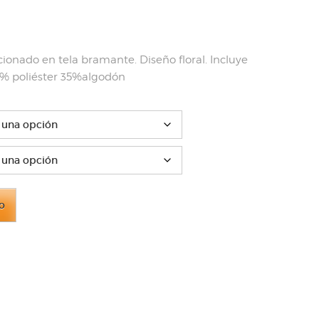
ango
e
ecios:
cionado en tela bramante. Diseño floral. Incluye
sde
% poliéster 35%algodón
0.00
sta
3.00
to