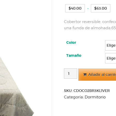
R
$
40.00
-
$
63.00
d
pr
Cobertor reversible, confec
de
una funda de almohada.65
$4
ha
$6
Color
Tamaño
COBERTOR
Añadir al carri
PARA
CAMA
cantidad
SKU:
CDOCO2BR3KL1VER
Categoría:
Dormitorio