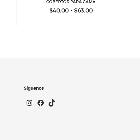
COBERTOR PARA CAMA
Rango
Rango
$
40.00
-
$
63.00
de
de
precios:
precios:
desde
desde
$45.00
$40.00
hasta
hasta
$83.00
$63.00
Síguenos
Instagram
Facebook
TikTok