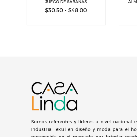
JUEGO DE SÁBANAS
ALM
Rango
$
30.50
-
$
48.00
de
precios:
desde
$30.50
hasta
$48.00
Somos referentes y líderes a nivel nacional e
Industria Textil en diseño y moda para el h
reconocida en el mercado por brindar prod