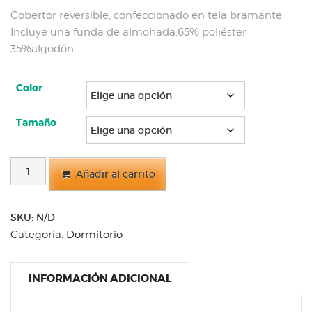
precios:
Cobertor reversible, confeccionado en tela bramante.
desde
Incluye una funda de almohada.65% poliéster
$40.00
hasta
35%algodón
$54.00
Color
Tamaño
COBERTOR
Añadir al carrito
PARA
CAMA
cantidad
SKU:
N/D
Categoría:
Dormitorio
INFORMACIÓN ADICIONAL