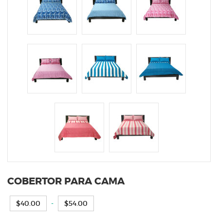
COBERTOR PARA CAMA
Rango
$
40.00
-
$
54.00
de