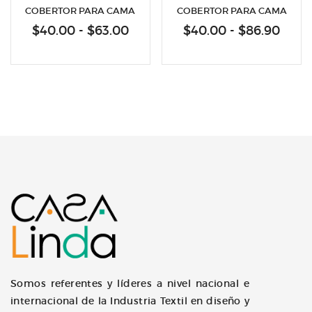
COBERTOR PARA CAMA
COBERTOR PARA CAMA
Rango
Ran
$
40.00
-
$
63.00
$
40.00
-
$
86.90
de
de
precios:
preci
desde
desd
$40.00
$40.
hasta
hast
$63.00
$86.
Somos referentes y líderes a nivel nacional e
internacional de la Industria Textil en diseño y