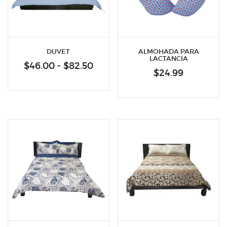
DUVET
ALMOHADA PARA
LACTANCIA
Rango
$
46.00
-
$
82.50
$
24.99
de
precios:
desde
$46.00
hasta
$82.50