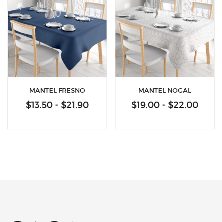
MANTEL FRESNO
MANTEL NOGAL
Rango
Rang
$
13.50
-
$
21.90
$
19.00
-
$
22.00
de
de
precios:
preci
desde
desd
$13.50
$19.0
hasta
hast
$21.90
$22.