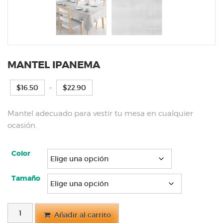
MANTEL IPANEMA
Rango
$
16.50
-
$
22.90
de
precios:
Mantel adecuado para vestir tu mesa en cualquier
desde
ocasión.
$16.50
hasta
$22.90
Color
Tamaño
MANTEL
Añadir al carrito
IPANEMA