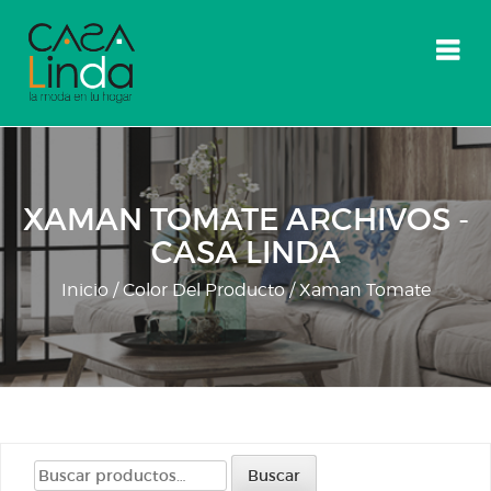
Skip
to
content
XAMAN TOMATE ARCHIVOS -
CASA LINDA
Inicio
/ Color Del Producto / Xaman Tomate
Buscar
Buscar
por: