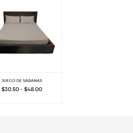
JUEGO DE SÁBANAS
Rango
$
30.50
-
$
48.00
de
precios:
desde
$30.50
hasta