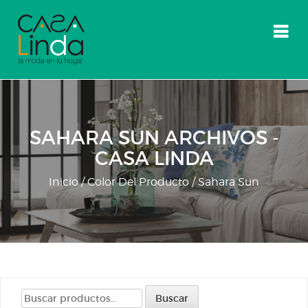
Skip
to
content
SAHARA SUN ARCHIVOS -
CASA LINDA
Inicio
/ Color Del Producto / Sahara Sun
Buscar
Buscar
por: