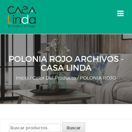
Skip
to
content
POLONIA ROJO ARCHIVOS -
CASA LINDA
Inicio
/ Color Del Producto / POLONIA ROJO
Buscar
Buscar
por: