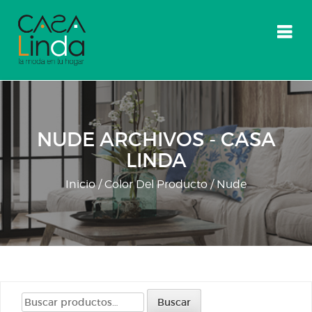
Skip
to
content
NUDE ARCHIVOS - CASA
LINDA
Inicio
/ Color Del Producto / Nude
Buscar
Buscar
por: