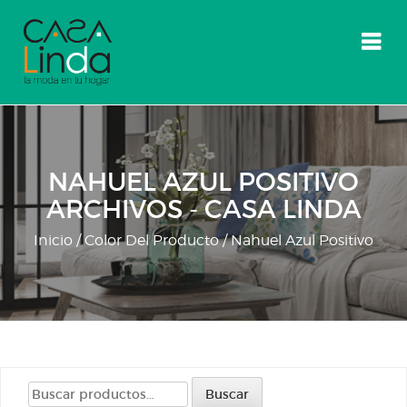
Skip
to
content
NAHUEL AZUL POSITIVO
ARCHIVOS - CASA LINDA
Inicio
/ Color Del Producto / Nahuel Azul Positivo
Buscar
Buscar
por: