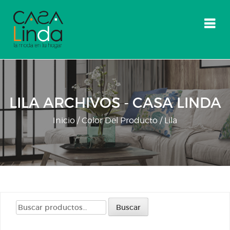
Skip
to
content
LILA ARCHIVOS - CASA LINDA
Inicio
/ Color Del Producto / Lila
Buscar
Buscar
por: