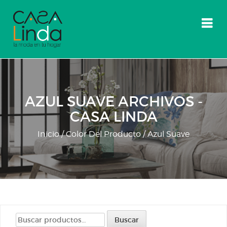
Skip
to
content
AZUL SUAVE ARCHIVOS -
CASA LINDA
Inicio
/ Color Del Producto / Azul Suave
Buscar
Buscar
por: