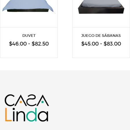
DUVET
JUEGO DE SÁBANAS
Rango
Ra
$
46.00
-
$
82.50
$
45.00
-
$
83.00
de
de
precios:
pre
desde
de
$46.00
$45
hasta
has
$82.50
$83