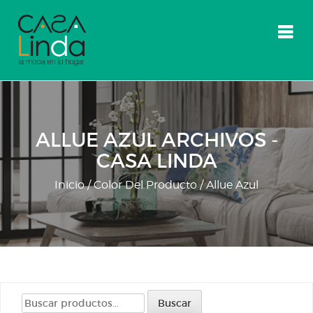
Skip
to
content
ALLUE AZUL ARCHIVOS -
CASA LINDA
Inicio
/ Color Del Producto / Allue Azul
Buscar
Buscar
por: